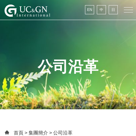
建祥國際
EN
中
日
公司沿革
首頁
>
集團簡介
> 公司沿革